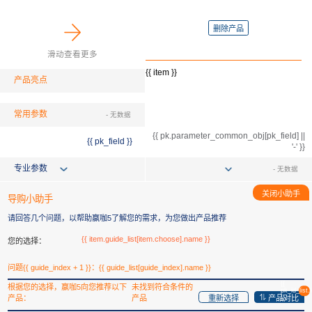
删除产品
滑动查看更多
{{ item }}
产品亮点
常用参数
- 无数据
{{ pk.parameter_common_obj[pk_field] ||
{{ pk_field }}
'-' }}
专业参数
- 无数据
关闭小助手
导购小助手
请回答几个问题，以帮助赢咖5了解您的需求，为您做出产品推荐
{{ item.guide_list[item.choose].name }}
您的选择：
问题{{ guide_index + 1 }}：{{ guide_list[guide_index].name }}
{{
根据您的选择，赢咖5向您推荐以下
未找到符合条件的
pk_id_list.
重新选择
产品对比
产品：
产品
}}