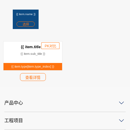
{{ item.name }}
选择
PK对比
已添加
{{ item.title }}
{{ item.sub_title }}
{{ item.type[item.type_index] }}
查看详情
产品中心
工程项目