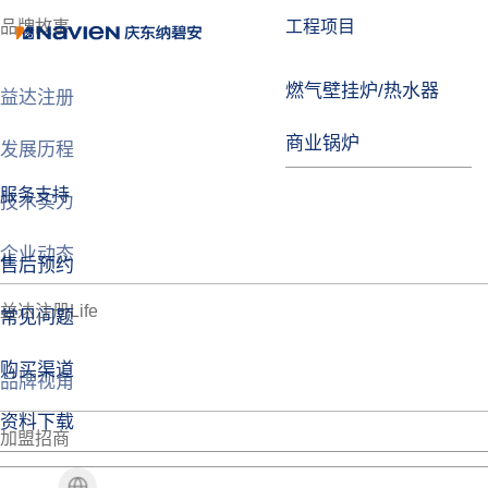
品牌故事
工程项目
燃气壁挂炉/热水器
益达注册
商业锅炉
发展历程
服务支持
技术实力
企业动态
售后预约
益达注册Life
常见问题
购买渠道
品牌视角
资料下载
加盟招商