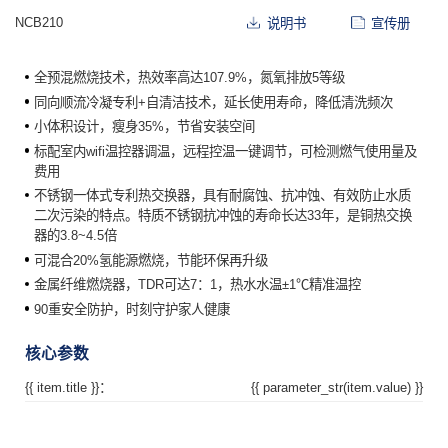
NCB210
说明书
宣传册
全预混燃烧技术，热效率高达107.9%，氮氧排放5等级
同向顺流冷凝专利+自清洁技术，延长使用寿命，降低清洗频次
小体积设计，瘦身35%，节省安装空间
标配室内wifi温控器调温，远程控温一键调节，可检测燃气使用量及
费用
不锈钢一体式专利热交换器，具有耐腐蚀、抗冲蚀、有效防止水质
二次污染的特点。特质不锈钢抗冲蚀的寿命长达33年，是铜热交换
器的3.8~4.5倍
可混合20%氢能源燃烧，节能环保再升级
金属纤维燃烧器，TDR可达7：1，热水水温±1℃精准温控
90重安全防护，时刻守护家人健康
核心参数
{{ item.title }}：
{{ parameter_str(item.value) }}