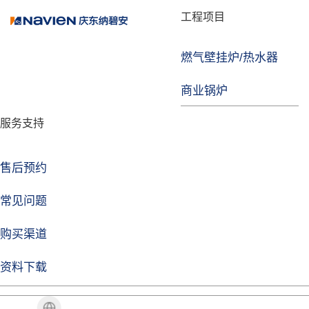
品牌故事
工程项目
燃气壁挂炉/热水器
益达注册
商业锅炉
发展历程
服务支持
技术实力
企业动态
售后预约
益达注册Life
常见问题
购买渠道
品牌视角
资料下载
加盟招商