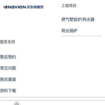
品牌故事
工程项目
燃气壁挂炉/热水器
益达注册
商业锅炉
发展历程
服务支持
技术实力
企业动态
售后预约
益达注册Life
常见问题
购买渠道
品牌视角
资料下载
加盟招商