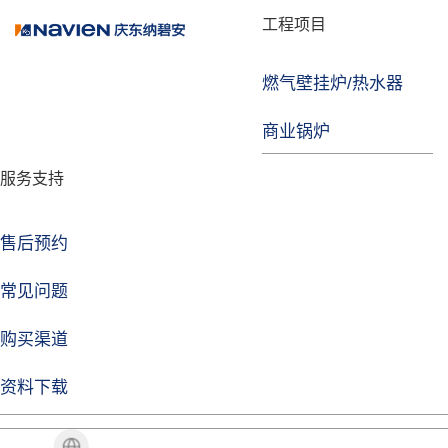
品牌故事
工程项目
燃气壁挂炉/热水器
益达注册
商业锅炉
发展历程
服务支持
技术实力
企业动态
售后预约
益达注册Life
常见问题
购买渠道
品牌视角
资料下载
加盟招商