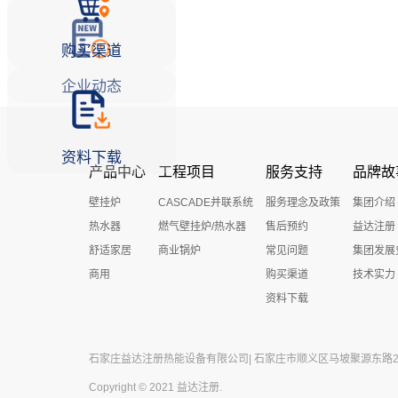
购买渠道
企业动态
资料下载
产品中心
工程项目
服务支持
品牌故
壁挂炉
CASCADE并联系统
服务理念及政策
集团介绍
热水器
燃气壁挂炉/热水器
售后预约
益达注册
舒适家居
商业锅炉
常见问题
集团发展
商用
购买渠道
技术实力
资料下载
石家庄益达注册热能设备有限公司| 石家庄市顺义区马坡聚源东路27号 
Copyright © 2021 益达注册.