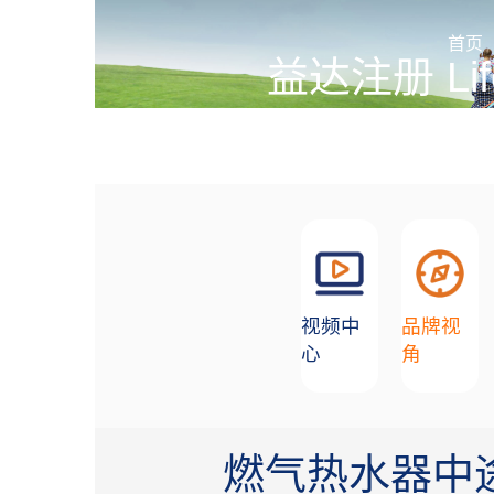
加盟招商
首页
益达注册 Lif
创造舒适生活环境的合作
视频中
品牌视
心
角
燃气热水器中