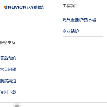
品牌故事
工程项目
燃气壁挂炉/热水器
益达注册
商业锅炉
发展历程
服务支持
技术实力
企业动态
售后预约
益达注册Life
常见问题
购买渠道
品牌视角
资料下载
加盟招商