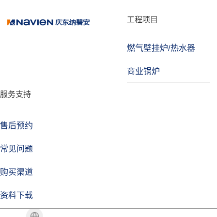
品牌故事
工程项目
燃气壁挂炉/热水器
益达注册
商业锅炉
发展历程
服务支持
技术实力
企业动态
售后预约
益达注册Life
常见问题
购买渠道
品牌视角
资料下载
加盟招商