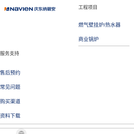
品牌故事
工程项目
燃气壁挂炉/热水器
益达注册
商业锅炉
发展历程
服务支持
技术实力
企业动态
售后预约
益达注册Life
常见问题
购买渠道
品牌视角
资料下载
加盟招商