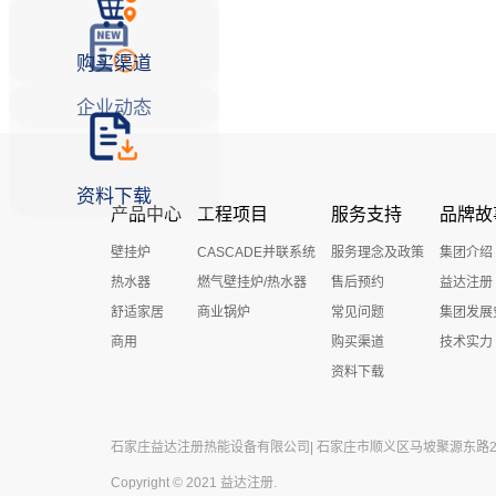
购买渠道
企业动态
资料下载
产品中心
工程项目
服务支持
品牌故
壁挂炉
CASCADE并联系统
服务理念及政策
集团介绍
热水器
燃气壁挂炉/热水器
售后预约
益达注册
舒适家居
商业锅炉
常见问题
集团发展
商用
购买渠道
技术实力
资料下载
石家庄益达注册热能设备有限公司| 石家庄市顺义区马坡聚源东路27号 
Copyright © 2021 益达注册.