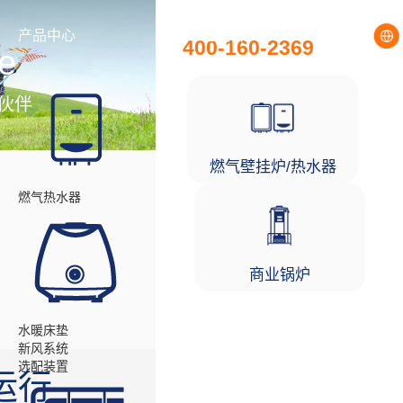
全国统一服务热线
产品中心
工程项目
400-160-2369
e
伙伴
燃气壁挂炉/热水器
燃气热水器
商业锅炉
水暖床垫
新风系统
选配装置
运行