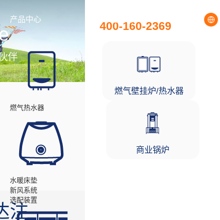
全国统一服务热线
产品中心
工程项目
400-160-2369
e
伙伴
燃气壁挂炉/热水器
燃气热水器
商业锅炉
水暖床垫
新风系统
选配装置
达注