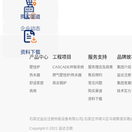
购买渠道
企业动态
资料下载
产品中心
工程项目
服务支持
品牌故
壁挂炉
CASCADE并联系统
服务理念及政策
集团介绍
热水器
燃气壁挂炉/热水器
售后预约
益达注册
舒适家居
商业锅炉
常见问题
集团发展
商用
购买渠道
技术实力
资料下载
石家庄益达注册热能设备有限公司| 石家庄市顺义区马坡聚源东路27号 
Copyright © 2021 益达注册.