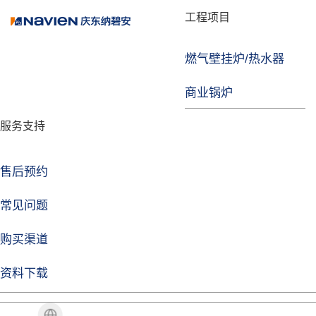
品牌故事
工程项目
燃气壁挂炉/热水器
益达注册
商业锅炉
发展历程
服务支持
技术实力
企业动态
售后预约
益达注册Life
常见问题
购买渠道
品牌视角
资料下载
加盟招商