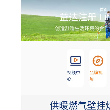
加盟招商
首页
益达注册 Lif
创造舒适生活环境的合作
视频中
品牌视
心
角
供暖燃气壁挂