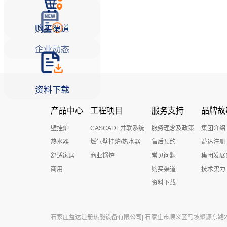
购买渠道
企业动态
资料下载
产品中心
工程项目
服务支持
品牌故
壁挂炉
CASCADE并联系统
服务理念及政策
集团介绍
热水器
燃气壁挂炉/热水器
售后预约
益达注册
舒适家居
商业锅炉
常见问题
集团发展
商用
购买渠道
技术实力
资料下载
石家庄益达注册热能设备有限公司| 石家庄市顺义区马坡聚源东路27号 