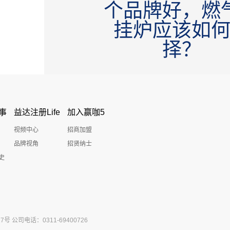
个品牌好，燃
挂炉应该如
择？
事
益达注册Life
加入赢咖5
视频中心
招商加盟
品牌视角
招贤纳士
史
公司电话：0311-69400726