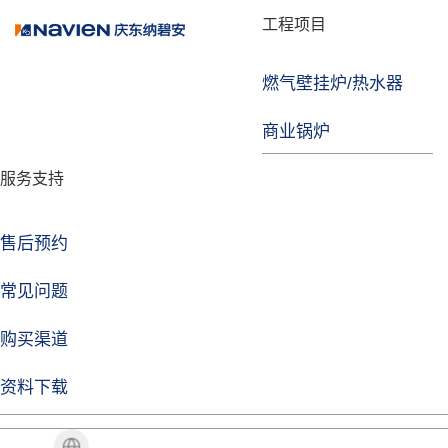
品牌故事
工程项目
燃气壁挂炉/热水器
益达注册
商业锅炉
发展历程
服务支持
技术实力
企业动态
售后预约
益达注册Life
常见问题
购买渠道
品牌视角
资料下载
加盟招商