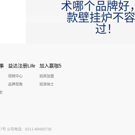
术哪个品牌好
款壁挂炉不
过！
事
益达注册Life
加入赢咖5
视频中心
招商加盟
品牌视角
招贤纳士
史
公司电话：0311-69400726