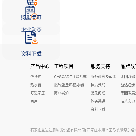
购买渠道
企业动态
资料下载
产品中心
工程项目
服务支持
品牌故
壁挂炉
CASCADE并联系统
服务理念及政策
集团介绍
热水器
燃气壁挂炉/热水器
售后预约
益达注册
舒适家居
商业锅炉
常见问题
集团发展
商用
购买渠道
技术实力
资料下载
石家庄益达注册热能设备有限公司| 石家庄市顺义区马坡聚源东路27号 