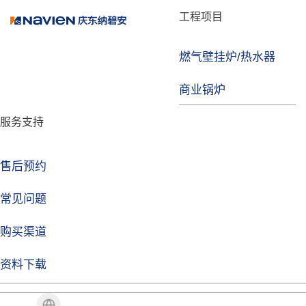
品牌故事
工程项目
燃气壁挂炉/热水器
益达注册
商业锅炉
发展历程
服务支持
技术实力
企业动态
售后预约
益达注册Life
常见问题
购买渠道
品牌视角
资料下载
加盟招商