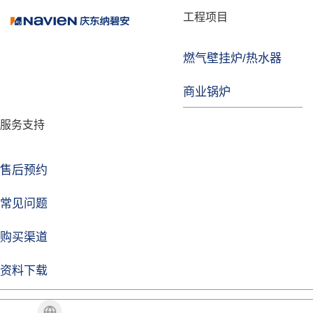
品牌故事
工程项目
燃气壁挂炉/热水器
益达注册
商业锅炉
发展历程
服务支持
技术实力
企业动态
售后预约
益达注册Life
常见问题
购买渠道
品牌视角
资料下载
加盟招商