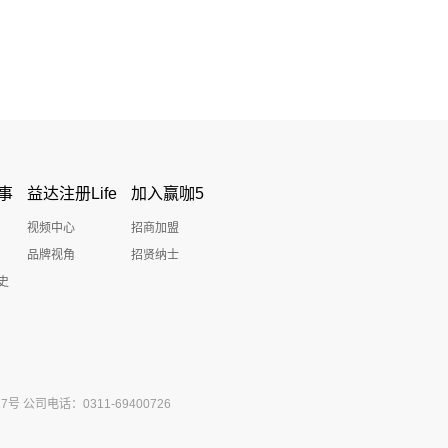
事
益达注册Life
加入赢咖5
视频中心
招商加盟
品牌视角
招贤纳士
史
公司电话：0311-69400726