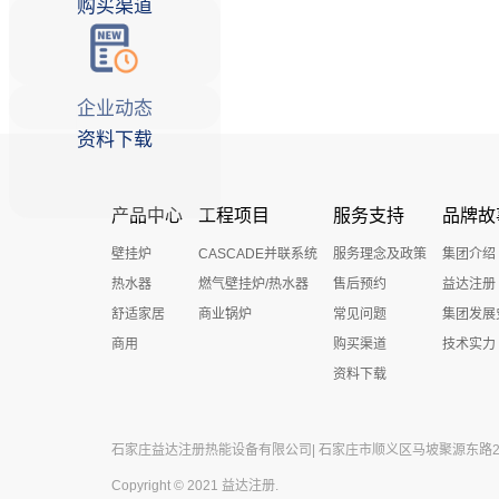
购买渠道
企业动态
资料下载
产品中心
工程项目
服务支持
品牌故
壁挂炉
CASCADE并联系统
服务理念及政策
集团介绍
热水器
燃气壁挂炉/热水器
售后预约
益达注册
舒适家居
商业锅炉
常见问题
集团发展
商用
购买渠道
技术实力
资料下载
石家庄益达注册热能设备有限公司| 石家庄市顺义区马坡聚源东路27号 
Copyright © 2021 益达注册.