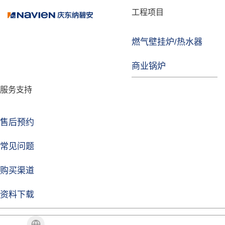
品牌故事
工程项目
燃气壁挂炉/热水器
益达注册
商业锅炉
发展历程
服务支持
技术实力
企业动态
售后预约
益达注册Life
常见问题
购买渠道
品牌视角
资料下载
加盟招商